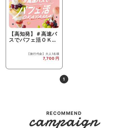
【高知発】＃高速バ
スでパフェ活ＯＫＡ
ＹＡＭＡお得なフル
ーツパフェクーポン
【旅行代金】大人1名様
1,000円分付♪
7,700
1
campaign
RECOMMEND