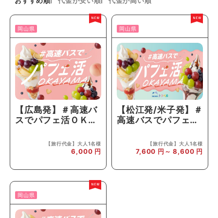
おすすめ順
代金が安い順
代金が高い順
岡山県
岡山県
【広島発】＃高速バ
【松江発/米子発】＃
スでパフェ活ＯＫＡ
高速バスでパフェ活
ＹＡＭＡお得なフル
ＯＫＡＹＡＭＡお得
ーツパフェクーポン
なフルーツパフェク
【旅行代金】大人1名様
【旅行代金】大人1名様
1,000円分付♪
ーポン1,000円分付
6,000
7,600
8,600
♪
岡山県